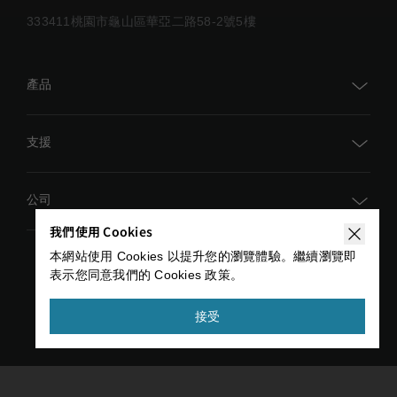
333411桃園市龜山區華亞二路58-2號5樓
產品
TM AI Cobot
支援
TM AI Cobot S
TM Academy
公司
TMflow
我們使用 Cookies
下載中心
AI 視覺
全球活動
本網站使用 Cookies 以提升您的瀏覽體驗。繼續瀏覽即
技術文件
表示您同意我們的 Cookies 政策。
配件
隱私權政策
服務條款
達明新聞
聯絡我們
Copyright © 2026 TECHMAN ROBOT INC. All rights
接受
招募資訊
reserved
開發者專區
尋找經銷商