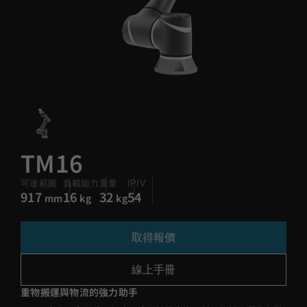
TM16
可達範圍
負載能力
重量
IPIV
917
16
32
54
mm
kg
kg
取得報價
線上手冊
重物搬運與物流的強力助手