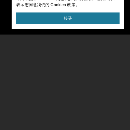
表示您同意我們的 Cookies 政策。
接受
首頁
>
產品
>
TMflow
適用於各種情境的操作模式
TMflow重新定義了機器人運作的靈活性，提供多樣的操作模
式，以適應任何情況。