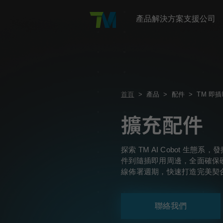
產品
解決方案
支援
公司
TM AI Cobot
產業
教育訓練
關於我們
TM AI Cobot 簡介
TM Academy
關於我們
汽車製造
TM AI Cobot S
實例應用
顧客支援
達明新聞
線上培訓 & 行銷素材中心
歷史
電子與半導體
首頁
>
產品
>
配件
>
TM 即
TMflow
系統整合服務
開發者專區
投資人專區
擴充配件
訓練中心
招募資訊
消費性產品與包裝
TM5 - 700
AI 視覺
配件
尋找經銷商
物流與倉儲管理
探索 TM AI Cobot 生
件到隨插即用周邊，全面確保
歐姆龍合作夥伴
食品飲料加工
TM16
線佈署週期，快速打造完美契
金屬與精密機械加工
聯絡我們