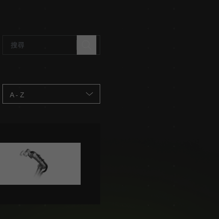
A - Z