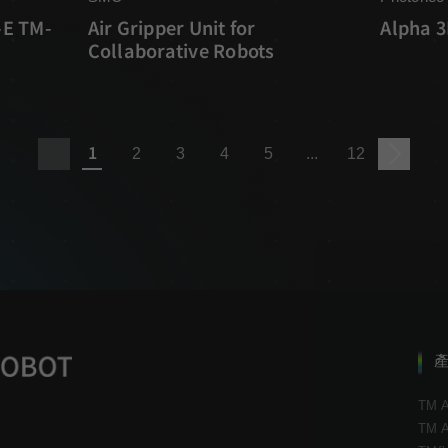
-E TM-
Air Gripper Unit for
Alpha 
Collaborative Robots
1
2
3
4
5
...
12
TM A
TM A