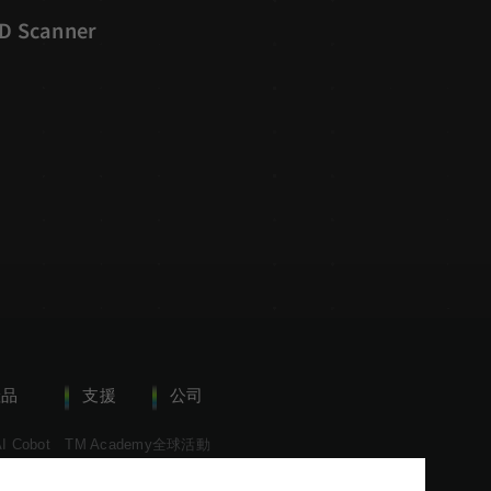
3D Scanner
產品
支援
公司
I Cobot
TM Academy
全球活動
I Cobot S
下載中心
達明新聞