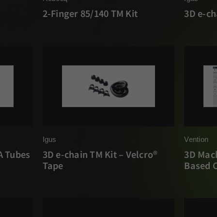
2-Finger 85/140 TM Kit
3D e-ch
Igus
Vention
A Tubes
3D e-chain TM Kit – Velcro®
3D Mac
Tape
Based 