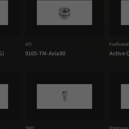
ATI
FerRoboti
G)
9105-TM-Axia80
Active 
SMC
Photoneo