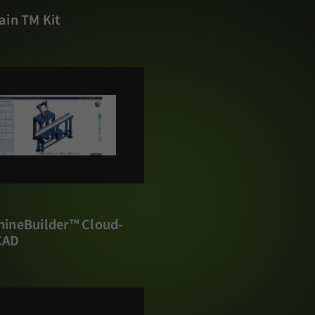
ain TM Kit
hineBuilder™ Cloud-
CAD