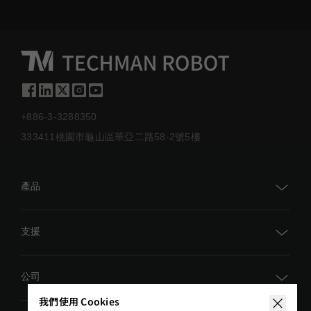
+886-3-3288350
333411桃園市龜山區華亞二路58-2號5樓
產品
TM AI Cobot
支援
TM AI Cobot S
TM Academy
公司
TMflow
我們使用 Cookies
下載中心
AI 視覺