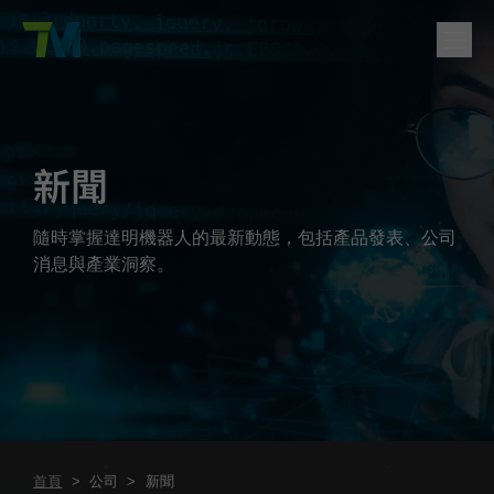
產品
English
繁體中文
Deutsch
日本語
한국어
简体中文
解決方案
新聞
登入
聯絡方式
支援
隨時掌握達明機器人的最新動態，包括產品發表、公司
消息與產業洞察。
公司
首頁
>
公司
>
新聞