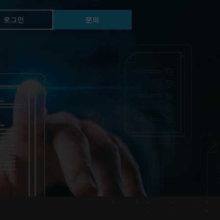
로그인
문의
TM14