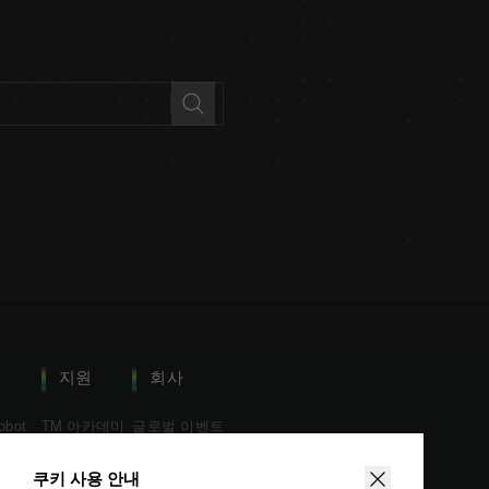
지원
회사
obot
TM 아카데미
글로벌 이벤트
obot S
다운로드 센터
뉴스
쿠키 사용 안내
기술 문서
유통사 검색