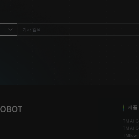
제품
TM AI C
TM AI C
TMflow