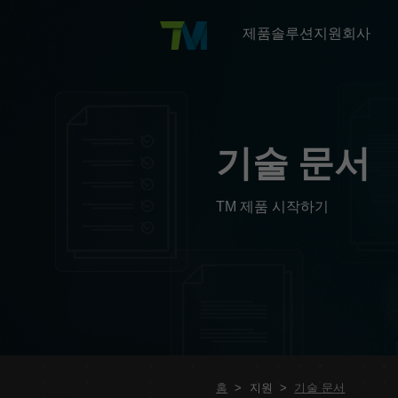
제품
솔루션
지원
회사
TM AI Cobot
산업
교육
회사 소개
TM AI Cobot 소개
자동차 제조
회사 소개
TM 아카데미
플
기술 문서
TM AI Cobot S
응용 분야
지원
뉴스
전자 및 반도체
연혁
온라인 교육 & 마케팅 리소스
TMflow
개발자 영역
투자자
소비재 및 포장
유통사 검색
교육 센터 위치
TM 제품 시작하기
TM5 - 700
AI 비전
애드온
물류 및 창고
Omron 네트워크
식음료 가공
TM16
금속 가공 및 기계 가공
홈
>
지원
>
기술 문서