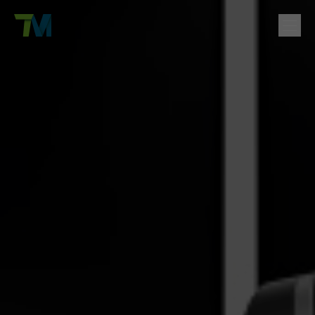
제품
English
繁體中文
Deutsch
日本語
한국어
简体中文
솔루션
로그인
문의
지원
회사