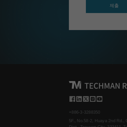
제출
+886-3-3288350
5F., No.58-2, Huaya 2nd Rd.,
Dist., Taoyuan City, 333411, T