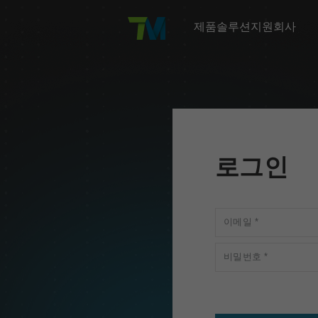
제품
솔루션
지원
회사
TM AI Cobot
산업
교육
회사 소개
TM AI Cobot 소개
자동차 제조
회사 소개
TM 아카데미
플
TM AI Cobot S
응용 분야
지원
뉴스
전자 및 반도체
연혁
온라인 교육 & 마케팅 리소스
TMflow
개발자 영역
투자자
로그인
소비재 및 포장
유통사 검색
교육 센터 위치
TM5 - 700
AI 비전
애드온
물류 및 창고
Omron 네트워크
이메일
*
식음료 가공
TM16
비밀번호
*
금속 가공 및 기계 가공