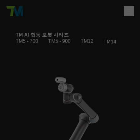
제품
TM AI 협동 로봇 시리즈
TM14
TM5 - 700
TM5 - 900
TM12
TM16
English
繁體中文
Deutsch
日本語
한국어
简体中文
솔루션
로그인
문의
지원
회사