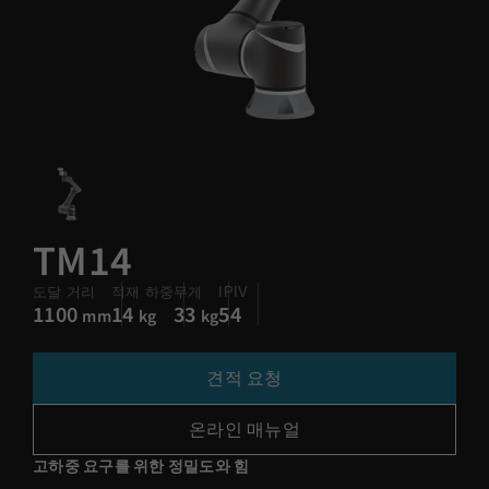
TM14
도달 거리
적재 하중
무게
IPIV
1100
14
33
54
mm
kg
kg
견적 요청
온라인 매뉴얼
고하중 요구를 위한 정밀도와 힘