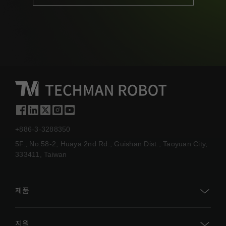
+886-3-3288350
5F., No.58-2, Huaya 2nd Rd., Guishan Dist., Taoyuan City,
333411, Taiwan
제품
TM AI Cobot
지원