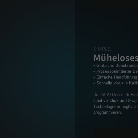
SIMPLE
Mühelose
• Grafische Benutzerob
• Prozessorientierter B
• Einfache Handführung 
• Schnelle visuelle Kalib
Da TM AI Cobot für Eins
intuitive Click-and-Dra
Technologie ermöglicht 
programmieren.