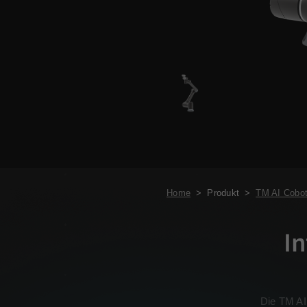
Home
>
Produkt
>
TM AI Cobot
In
Die TM AI 