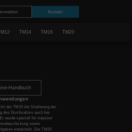
Anmelden
Kontakt
TM12
TM14
TM16
TM20
TM14
line-Handbuch
tanwendungen
icht der TM20 die Skalierung der
ng des Durchsatzes auch bei
r wurde speziell für massive
inenbeschickung sowie
ufgaben entwickelt. Der TM20