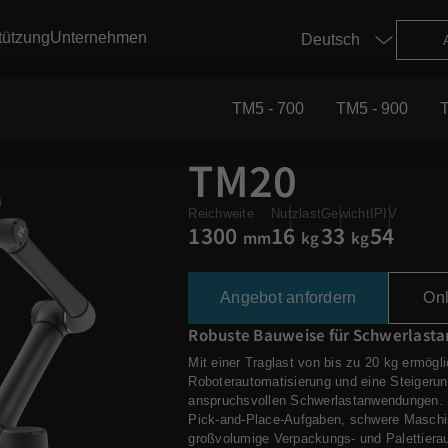
tützung
Unternehmen
TM5 - 700
TM5 - 900
Kunststoffe und Spritzguss
TM20
 Marketing-Ressourcenzentrum
Reichweite
Nutzlast
Gewicht
IPIV
1300
16
33
54
g
ndorte
mm
kg
kg
TM5 - 900
TM12
Angebot anfordern
On
erarbeitung
Robuste Bauweise für Schwerlas
TM20
Mit einer Traglast von bis zu 20 kg ermögl
panung
Roboterautomatisierung und eine Steigeru
anspruchsvollen Schwerlastanwendungen. E
Pick-and-Place-Aufgaben, schwere Masch
großvolumige Verpackungs- und Palettiera