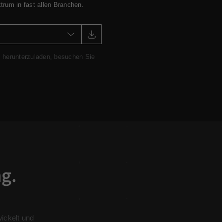
trum in fast allen Branchen.
i herunterzuladen, besuchen Sie
ng.
wickelt und