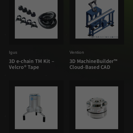
Igus
Vention
3D e-chain TM Kit –
3D MachineBuilder™
Velcro® Tape
Cloud-Based CAD