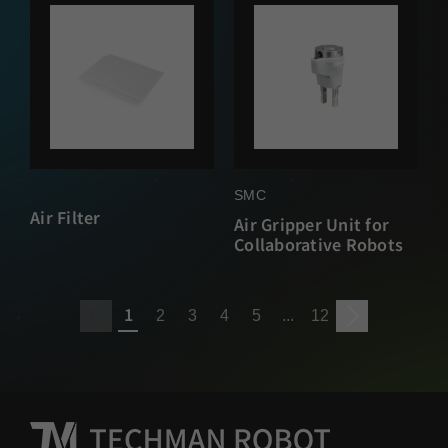
SMC
Air Filter
Air Gripper Unit for
Collaborative Robots
1
2
3
4
5
...
12