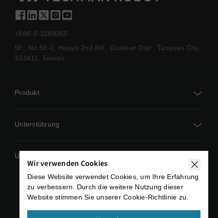
+886-3-3288350
5F., No.58-2, Huaya 2nd Rd., Guishan Dist., Taoyuan City,
333411, Taiwan
Produkt
TM AI Cobot
Unterstützung
TM AI Cobot S
TM-Akademie
Unternehmen
TMflow
Wir verwenden Cookies
Download-Center
Diese Website verwendet Cookies, um Ihre Erfahrung
AI Vision
Globale Ereignisse
zu verbessern. Durch die weitere Nutzung dieser
Technisches Dokument
Website stimmen Sie unserer Cookie-Richtlinie zu.
Zusatzgeräte
Datenschutzrichtlinie
Nutzungsbedingungen
Nachrichten
Kontakt