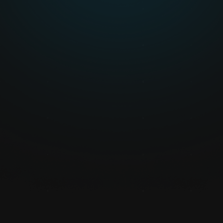
SMART
Vorteile vo
• Automatisierte optisc
• Qualitätssicherung & 
• Steigerung der Produk
• Senkung der Betriebs
KI gesteuerte Cobots e
Inspektionen und dynam
und steigern Sie Ihre P
Ergebnisse von Maschin
Ein KI gesteuerter Cob
Produktion erfassen, an
Verbessern Sie Ihre Au