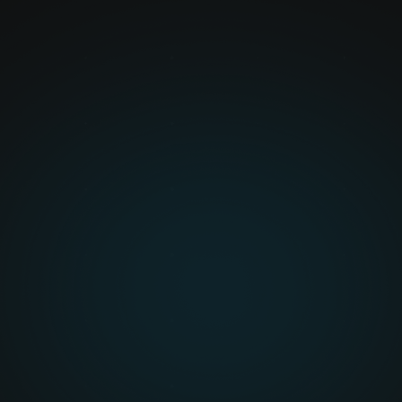
SIMPLE
Mühelose
• Grafische Benutzerob
• Prozessorientierter B
• Einfache Handführung 
• Schnelle visuelle Kalib
Da TM AI Cobot für Eins
intuitive Click-and-Dra
Technologie ermöglicht 
programmieren.