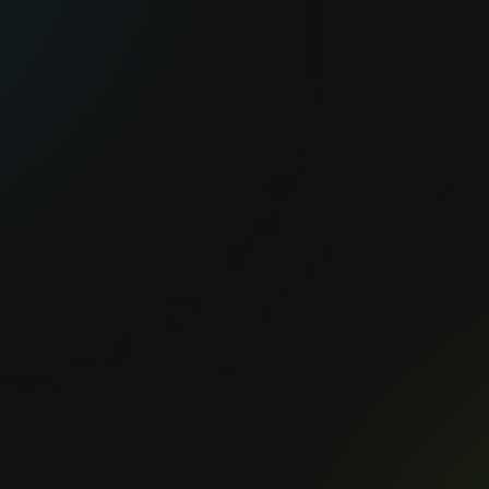
Priorität
n KI Vision
he Inspektion (AOI)
Konsistenz
tionseffizienz
kosten
rkennen das Vorhandensein und die Ausrichtung ihrer Umgebung und Teile,
ische Pick-and-Place-Aufgaben durchzuführen. Setzen Sie KI mühelos in d
roduktivität, senken Sie Ihre Kosten und verkürzen Sie Zykluszeiten. KI 
en oder Prüfgeräten auswerten und dementsprechend Entscheidungen tre
ot kann nicht nur Automatisierungsprozesse verbessern, sondern auch Dat
alysieren und integrieren, um Fehler zu vermeiden und die Produktqualität
tomatisierung mit einem kompletten KI System auf einfache Weise.