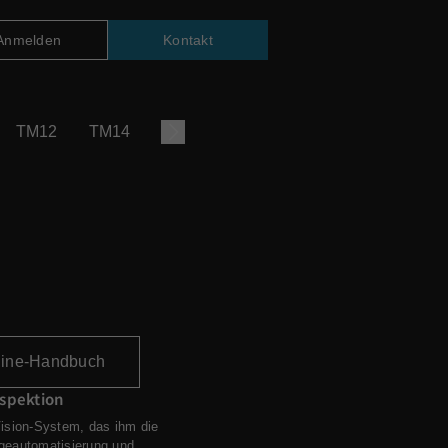
Anmelden
Kontakt
TM12
TM14
TM16
TM20
TM14
line-Handbuch
nspektion
Vision-System, das ihm die
ageautomatisierung und