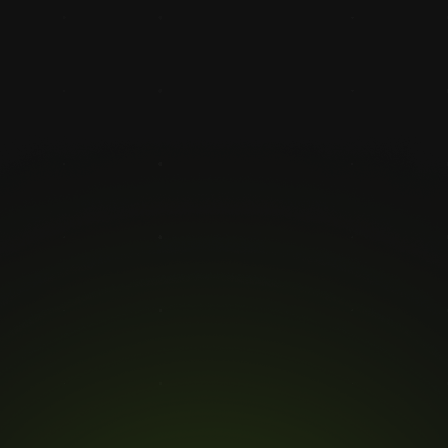
 um visuelle
er Produktionslinie ein
Vision kann zudem
ffen.
en während der
 zu verbessern.