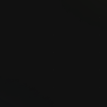
e Bildverarbeitung für schnellere
nahme
 Roboter sind mit einem integrierten Bildverarbeitungssystem ausgestatte
e Umgebung wahrzunehmen, was die Fähigkeiten der Cobots erheblich verbes
visuelle Daten in Befehlsanweisungen zu interpretieren, ist eines der Lei
n entscheidender Faktor für die präzise Ausführung von Aufgaben in einer
reibungslosere Abläufe und effizientere Automatisierungsprozesse.