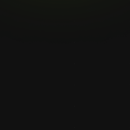
t, das den Cobots die
sert. Die Fähigkeit des
stungsmerkmale, die uns
 dynamischen