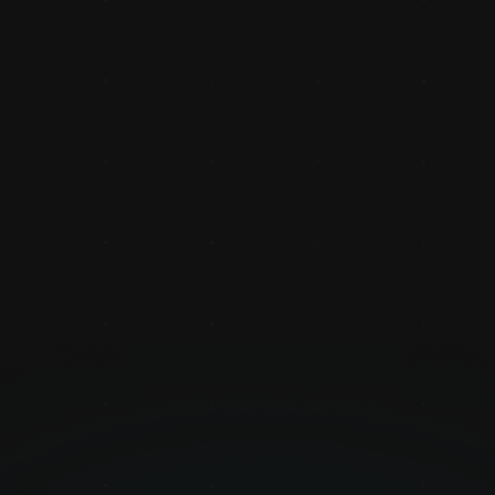
VISION
Integriert
Inbetrieb
Unsere kollaborierenden
Fähigkeit verleiht, ihr
Cobots, zu “sehen” und 
auszeichnen. Sie ist ei
Arbeitsumgebungen, für 