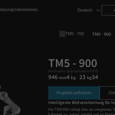
tützung
Unternehmen
TM5 - 900
TM5 - 700
Kunststoffe und Spritzguss
 Marketing-Ressourcenzentrum
TM5 - 900
g
ndorte
TM5 - 900
TM12
Reichweite
Nutzlast
Gewicht
IPIV
946
4
23
54
mm
kg
kg
erarbeitung
TM20
Angebot anfordern
On
panung
Intelligente Bildverarbeitung für I
Der TM5-900 verfügt über ein integriertes 
Fähigkeit zu „sehen“ verleiht und so Mont