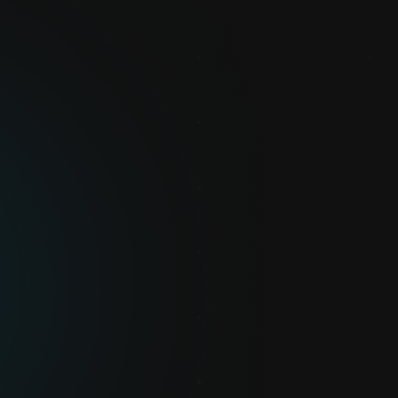
s Programmieren
erfläche für einfache Programmierung
earbeitungsprozess
für das Einlernen von Positionen
rierung mit Kalibriertafel
teiger konzipiert wurde, sind Programmierkenntnisse keine Voraussetzung 
g-Bewegung mit unserer TMflow-Programmiersoftware reduziert die Komplexi
es Bedienern ohne Programmierkenntnisse, ein Projekt innerhalb von nur f