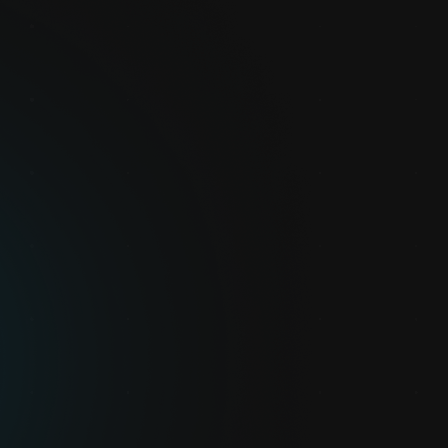
SMART
VISION
SIMPLE
SAFE
Sichern Sie die
Ein wahrer
Keine
Die Sicherheit
Zukunft Ihres
Visionär
Erfahrung
der Mitarbeiter
Cobots dank KI
erforderlich
ist unsere