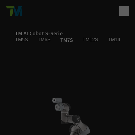
Produkt
TM AI Cobot S-Serie
TM7S
TM5S
TM6S
TM12S
TM14S
English
繁體中文
Deutsch
日本語
한국어
简体中文
Lösungen
Anmelden
Kontakt
Unterstützung
Unternehmen