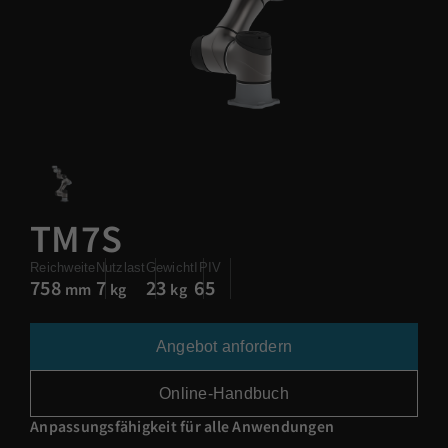
TM7S
Reichweite
Nutzlast
Gewicht
IPIV
758
7
23
65
mm
kg
kg
Angebot anfordern
Online-Handbuch
Anpassungsfähigkeit für alle Anwendungen