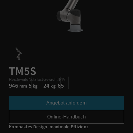
TM5S
Reichweite
Nutzlast
Gewicht
IPIV
946
5
24
65
mm
kg
kg
Angebot anfordern
Online-Handbuch
Kompaktes Design, maximale Effizienz