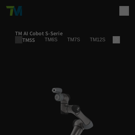
Produkt
TM AI Cobot S-Serie
TM5S
TM6S
TM7S
TM12S
TM14S
English
繁體中文
Deutsch
日本語
한국어
简体中文
Lösungen
Anmelden
Kontakt
Unterstützung
Unternehmen