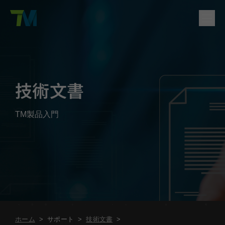
製品
English
繁體中文
Deutsch
日本語
한국어
简体中文
ソリューション
技術文書
ログイン
お問い合わせ
サポート
TM製品入門
会社概要
ホーム
>
サポート
>
技術文書
>