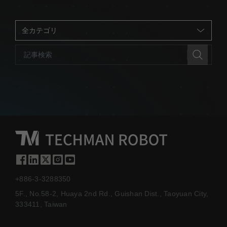
+886-3-3288350
5F., No.58-2, Huaya 2nd Rd., Guishan Dist., Taoyuan City,
333411, Taiwan