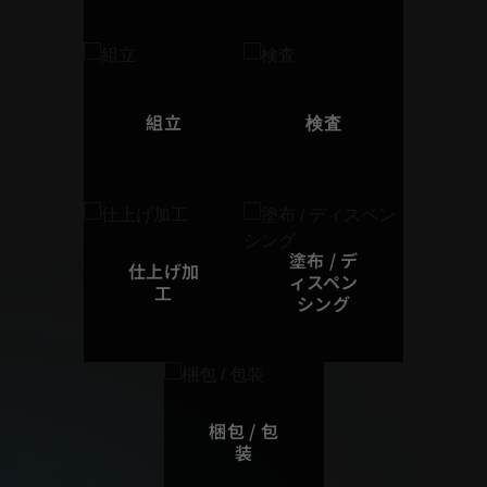
組立
検査
塗布 / デ
仕上げ加
ィスペン
工
シング
梱包 / 包
装