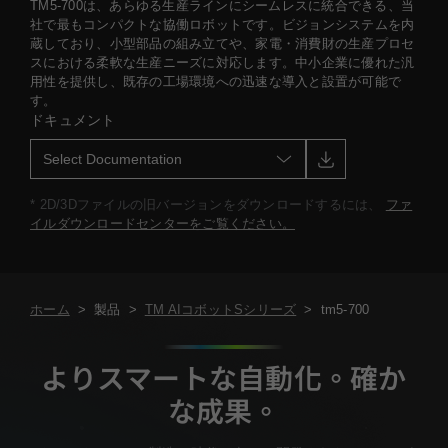
TM5-700は、あらゆる生産ラインにシームレスに統合できる、当
社で最もコンパクトな協働ロボットです。ビジョンシステムを内
蔵しており、小型部品の組み立てや、家電・消費財の生産プロセ
スにおける柔軟な生産ニーズに対応します。中小企業に優れた汎
用性を提供し、既存の工場環境への迅速な導入と設置が可能で
す。
ドキュメント
* 2D/3Dファイルの旧バージョンをダウンロードするには、
ファ
イルダウンロードセンターをご覧ください。
ホーム
>
製品
>
TM AIコボットSシリーズ
>
tm5-700
よりスマートな自動化。確か
な成果。