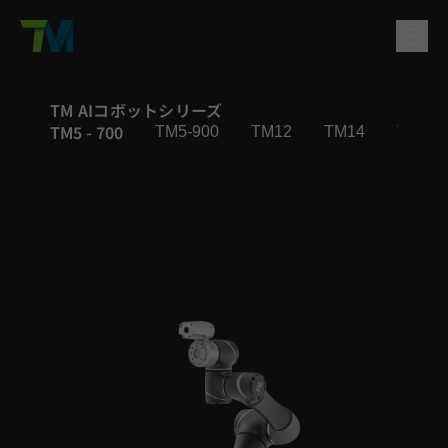
製品
TM AIコボットシリーズ
TM5 - 700
TM5-900
TM12
TM14
TM16
English
繁體中文
Deutsch
日本語
한국어
简体中文
ソリューション
ログイン
お問い合わせ
サポート
会社概要