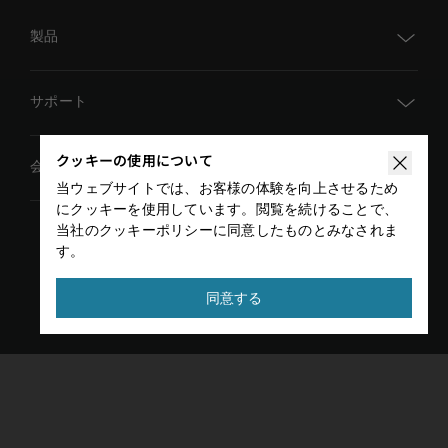
製品
TM AI Cobot
サポート
TM AI Cobot S
クッキーの使用について
TMアカデミー
会社概要
TMflow
当ウェブサイトでは、お客様の体験を向上させるため
ダウンロードセンター
にクッキーを使用しています。閲覧を続けることで、
AIビジョン
グローバルイベント
当社のクッキーポリシーに同意したものとみなされま
技術文書
す。
アドオン
プライバシーポリシー
利用規約
ニュース
お問い合わせ
Copyright © 2026 TECHMAN ROBOT INC. All rights
同意する
販売代理店検索
reserved
開発者エリア