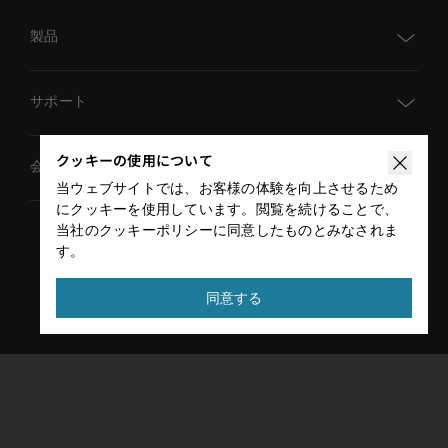
製品
TM AI Cobot
サポート
TM AI Cobot S
クッキーの使用について
TMアカデミー
会社概要
TMflow
当ウェブサイトでは、お客様の体験を向上させるため
ダウンロードセンター
にクッキーを使用しています。閲覧を続けることで、
AIビジョン
グローバルイベント
当社のクッキーポリシーに同意したものとみなされま
技術文書
す。
アドオン
プライバシーポリシー
利用規約
ニュース
お問い合わせ
Copyright © 2026 TECHMAN ROBOT INC. All rights
同意する
販売代理店検索
reserved
開発者エリア