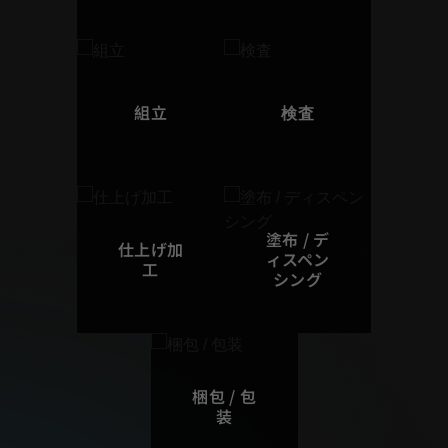
組立
検査
塗布 / デ
仕上げ加
ィスペン
工
シング
梱包 / 包
装