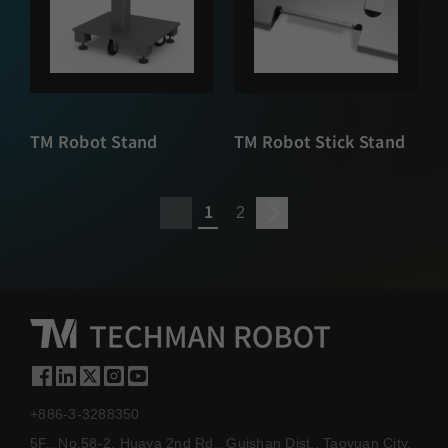
TM Robot Stand
TM Robot Stick Stand
1
2
+886-3-3288350
5F., No.58-2, Huaya 2nd Rd., Guishan Dist., Taoyuan City,