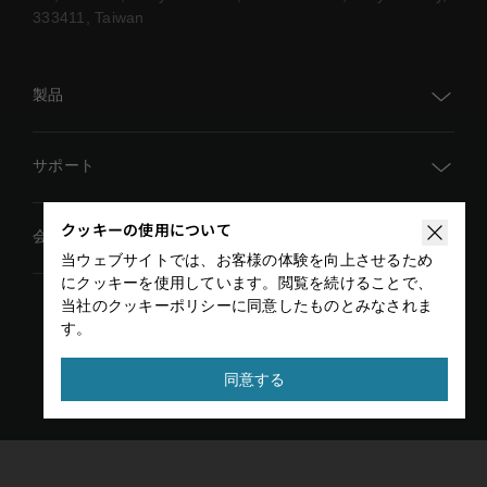
333411, Taiwan
製品
TM AI Cobot
サポート
TM AI Cobot S
クッキーの使用について
TMアカデミー
会社概要
TMflow
当ウェブサイトでは、お客様の体験を向上させるため
ダウンロードセンター
にクッキーを使用しています。閲覧を続けることで、
AIビジョン
グローバルイベント
当社のクッキーポリシーに同意したものとみなされま
技術文書
す。
アドオン
プライバシーポリシー
利用規約
ニュース
お問い合わせ
Copyright © 2026 TECHMAN ROBOT INC. All rights
同意する
販売代理店検索
reserved
開発者エリア