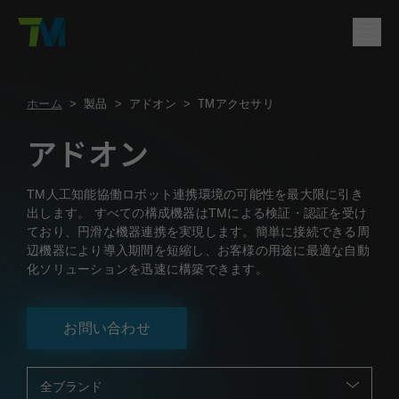
製品
ホーム
>
製品
>
アドオン
>
TMアクセサリ
English
繁體中文
Deutsch
日本語
한국어
简体中文
ソリューション
アドオン
ログイン
お問い合わせ
サポート
TM人工知能協働ロボット連携環境の可能性を最大限に引き
出します。 すべての構成機器はTMによる検証・認証を受け
会社概要
ており、円滑な機器連携を実現します。簡単に接続できる周
辺機器により導入期間を短縮し、お客様の用途に最適な自動
化ソリューションを迅速に構築できます。
お問い合わせ
全ブランド