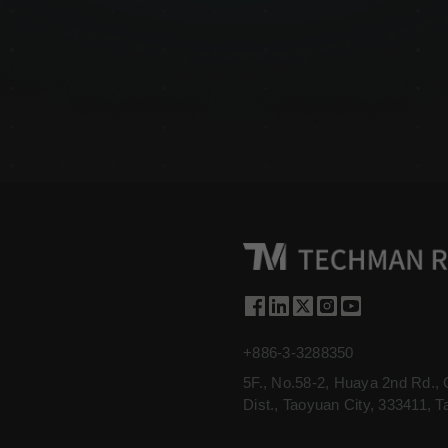
+886-3-3288350
5F., No.58-2, Huaya 2nd Rd.,
Dist., Taoyuan City, 333411, T