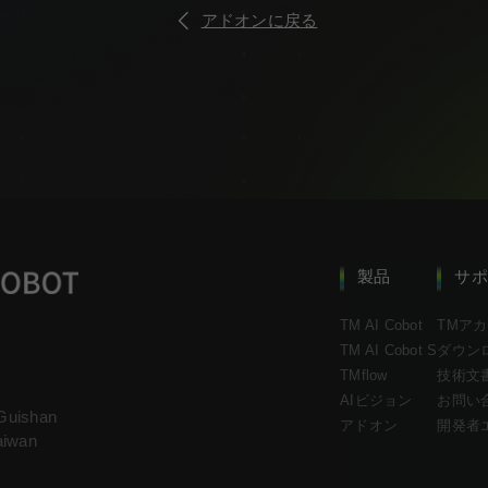
アドオンに戻る
製品
サポ
TM AI Cobot
TMア
TM AI Cobot S
ダウン
TMflow
技術文
AIビジョン
お問い
 Guishan
アドオン
開発者
aiwan