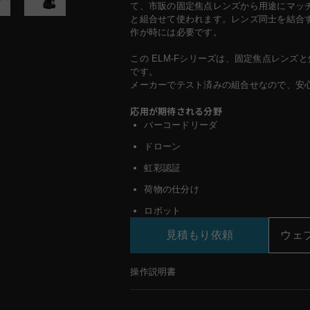
て、市販の固定焦点レンズから用途にマッ
と組合せて使われます。レンズ同士を結合
作が時には必要です。
この ELM-Fシリーズは、固定焦点レンズ
です。
メーカーでテスト済みの組合せなので、安
応用が期待される分野
バーコードリーダ
ドローン
虹彩認証
荷物の仕分け
ロボット
見積もり依頼
ウェ
操作説明書