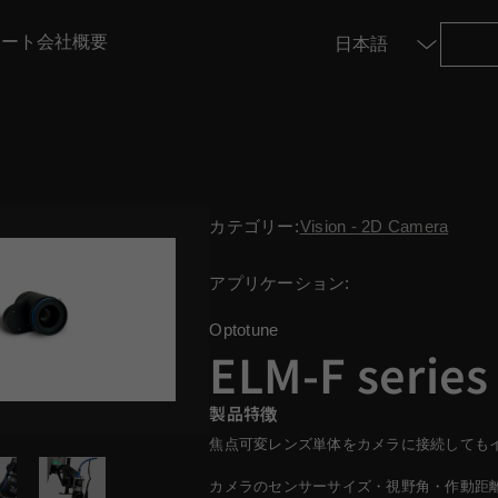
ポート
会社概要
プラスチック・射出成形
ィングリソースセンター
カテゴリー:
Vision - 2D Camera
地
グ
TM5-900
TM12
アプリケーション:
Optotune
ELM-F series
TM20
製品特徴
焦点可変レンズ単体をカメラに接続しても
カメラのセンサーサイズ・視野角・作動距