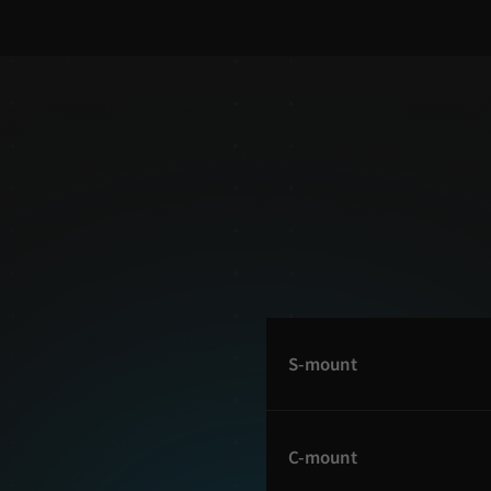
S-mount
C-mount