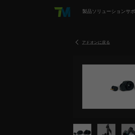
製品
ソリューション
サ
TM AI Cobot
産業分野
トレーニング
会社概要
TM AI Cobot 概要
当社について
TMアカデミー
自動車製造
アドオンに戻る
TM AI Cobot S
アプリケーション
サポート
ニュース
沿革
オンライン研修＆マーケテ
電子機器・半導体
TMflow
開発者エリア
投資家情報
販売代理店検索
トレーニングセンター所在
消費財・パッケージン
TM5 - 700
AIビジョン
アドオン
オムロンネットワーク
物流・倉庫
食品・飲料加工
TM16
金属加工・機械加工