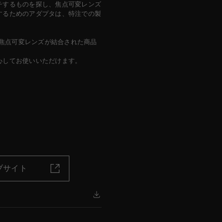
チするものを探し、焦点可変レンズ
するためのアダプタは、特注での製
と焦点可変レンズが結合された商品
心してお使いいただけます。
ブサイト