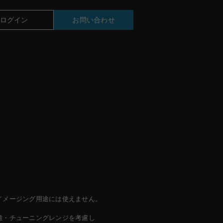
ログイン
お問い合わせ
TM14
イメージング用途には使えません。
離・チューニングレンジを考慮し