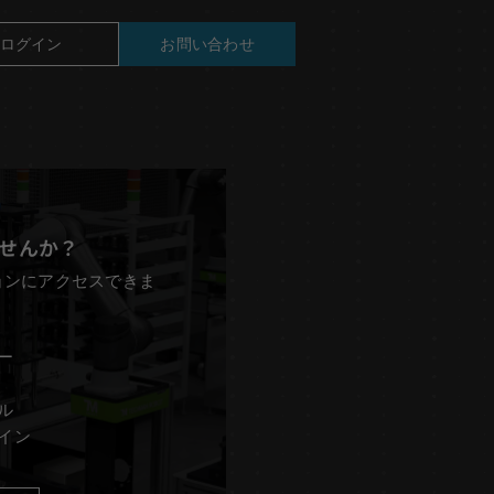
ログイン
お問い合わせ
せんか？
TM14
ョンにアクセスできま
ー
ル
イン